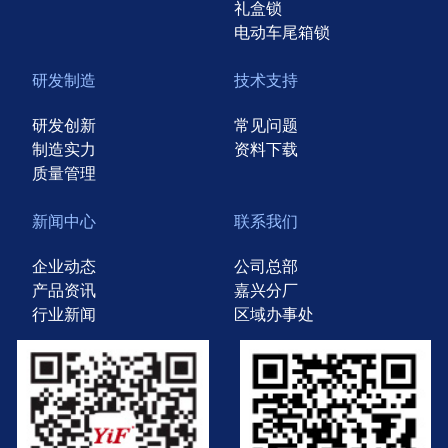
礼盒锁
电动车尾箱锁
研发制造
技术支持
研发创新
常见问题
制造实力
资料下载
质量管理
新闻中心
联系我们
企业动态
公司总部
产品资讯
嘉兴分厂
行业新闻
区域办事处