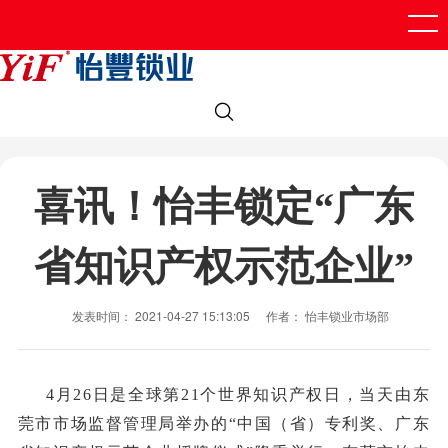
喜讯！怡丰锁定“广东
省知识产权示范企业”
发表时间：
2021-04-27 15:13:05
作者：
怡丰锁业市场部
4月26日是全球第21个世界知识产权日，当天由东
莞市市场监督管理局举办的“中国（省）专利奖、广东