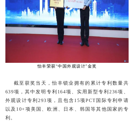
怡丰荣获“中国外观设计”金奖
截至获奖当天，怡丰锁业拥有的累计专利数量共
639项，其中发明专利164项、实用新型专利236项、
外观设计专利293项，且包含15项PCT国际专利申请
以及10+项美国、欧洲、日本、韩国等其他国家的专
利。