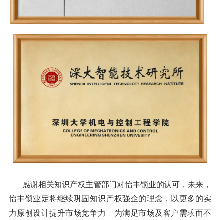
感谢相关知识产权主管部门对怡丰锁业的认可，未来，
怡丰锁业定将继续巩固知识产权强企的理念，以更多的实
力原创设计提升市场竞争力，为满足市场及客户需求而不